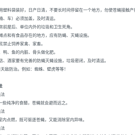
垃圾用塑料袋装好，日产日清，不要长时间停留在一个地方，勿使苍蝇接触
桶（箱、车）必须加盖，及时清运。
消除房前屋后、单位内外的垃圾和卫生死角。
店、摊点和有食品存在的地方，应有防蝇、灭蝇设施。
内居民禁止饲养家禽、家畜。
用鸡、鸭、鱼的内脏、骨头做化肥。
、饭店、酒家要有完善的防蝇灭蝇设施，垃圾密闭，及时清运。
用天敌防治。例如：蜘蛛、壁虎等等！
法
蝇法
一些纯净的食醋，苍蝇就会避而远之。
蝇法
室内点燃，既可驱逐苍蝇，又能消除室内异味。
蝇法