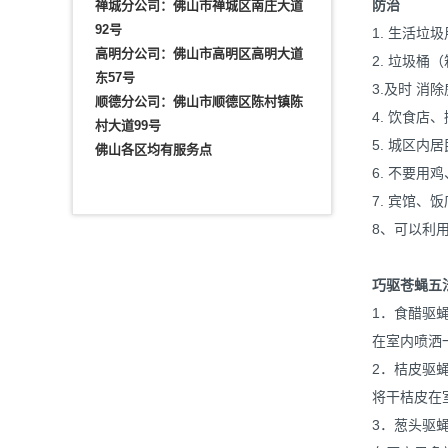
防治
禅城分公司：佛山市禅城区南庄大道
92号
1. 生活
高明分公司：佛山市高明区高明大道
2. 垃圾
东57号
3.及时 
顺德分公司：佛山市顺德区陈村镇陈
4. 饮食
村大道99号
5. 城区
佛山各区均有服务点
6. 不要
7. 宾馆
8、可以利
巧驱苍蝇五
1．食醋驱
在室内喷洒
2．桔皮驱
将干桔皮在
3．葱头驱