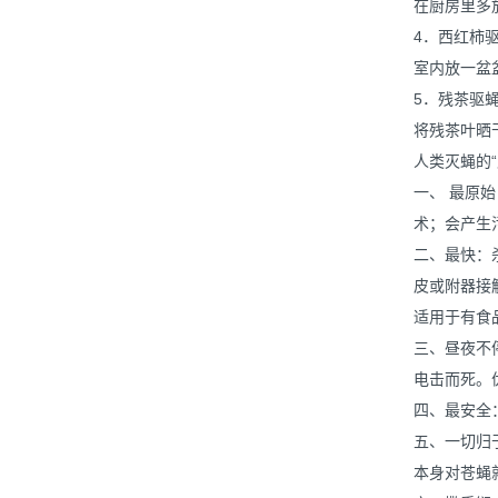
在厨房里多
4．西红柿
室内放一盆
5．残茶驱
将残茶叶晒
人类灭蝇的“
一、 最原
术；会产生
二、最快：
皮或附器接
适用于有食
三、昼夜不
电击而死。
四、最安全
五、一切归
本身对苍蝇