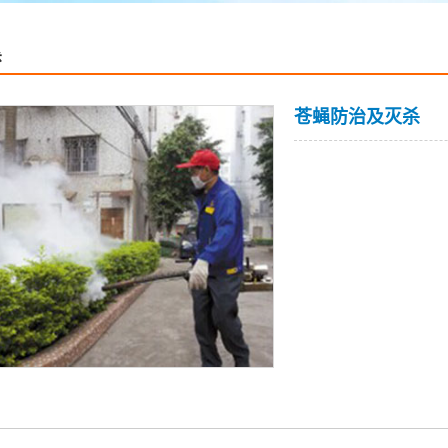
杀
苍蝇防治及灭杀