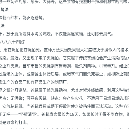
放一些切碎的葱、葱头、大蒜等，这些食物有强烈的辛辣和刺激性的气味
驱蝇法
盆栽西红柿，能驱逐苍蝇。
蝇法
干，放于厕所或臭水沟旁燃烧，不仅能驱逐蚊蝇，还可除去臭气。
八八六十四招”
始：用苍蝇拍把苍蝇拍死。这种方法灭蝇效果很大程度取决于操作人的技
污染。最近，又出现了电子灭蝇拍，它克服了传统苍蝇拍会产生污染的缺
杀虫剂灭蝇。目前市售的灭蝇剂有胃毒剂、触杀剂两种。①胃毒剂。经虫
触后渗入虫体，或腐蚀虫体蜡质层，或堵塞气门而杀死害虫，如拟除虫菊
品生产的食品厂和有药品生产的制药厂。
停之紫外灯诱杀。苍蝇属于趋光性动物，尤其对紫外线敏感，利用这种特
优点：无污染；可昼夜灭蝇。缺点：会产生火花，不适用于易燃易爆的场
：安放粘蝇纸。当苍蝇误撞或落下停歇时使之被粘住而无法活动。这种方
于无吧——“坚壁清野”。苍蝇寿命最长为15天，如果长时间得不到食物
就是致命的打击。