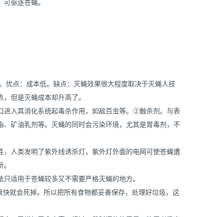
，可驱逐苍蝇。
术。优点：成本低。缺点：灭蝇效果很大程度取决于灭蝇人技
点，但是灭蝇成本却升高了。
口进入其消化系统起毒杀作用，如敌百虫等。②触杀剂。与表
酯、矿油乳剂等。灭蝇的同时会污染环境，尤其是胃毒剂，不
性，人类发明了紫外线诱杀灯，紫外灯外面的电网可使苍蝇遭
所。
法只适用于苍蝇较多又不需要严格灭蝇的地方。
，很快就会死掉。所以把所有食物都妥善保存，处理好垃圾，这